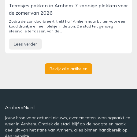
Terrasjes pakken in Arnhem: 7 zonnige plekken voor
de zomer van 2026
Zodra de zon doorbreekt, trekt half Arnhem naar buiten voor een
koud drankje en een plekje in de zon. De stad telt genoeg
sfeervolle terrassen, van de...
Lees verder
Bekijk alle artikelen
ArnhemNu.nl
Jouw bron voor actueel nieuws, evenementen, woningmarkt en
weer in Arnhem. Ontdek de stad, blijf op de hoogte en maak
deel uit van het ritme van Arnhem, alles binnen handbereik op
één website.