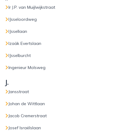
Ir J.P. van Muijlwijkstraat
IJsseloordweg
IJssellaan
Izaäk Evertslaan
IJsselburcht
Ingenieur Molsweg
J.
Jansstraat
Johan de Wittlaan
Jacob Cremerstraat
Josef Israëlslaan