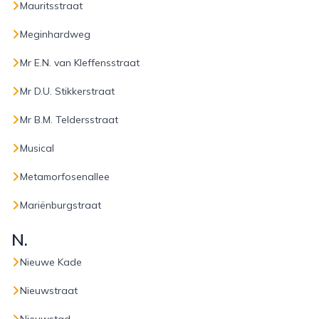
Mauritsstraat
Meginhardweg
Mr E.N. van Kleffensstraat
Mr D.U. Stikkerstraat
Mr B.M. Teldersstraat
Musical
Metamorfosenallee
Mariënburgstraat
N.
Nieuwe Kade
Nieuwstraat