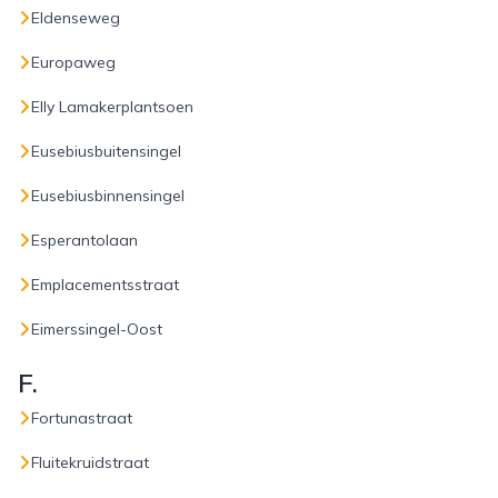
Eldenseweg
Europaweg
Elly Lamakerplantsoen
Eusebiusbuitensingel
Eusebiusbinnensingel
Esperantolaan
Emplacementsstraat
Eimerssingel-Oost
F.
Fortunastraat
Fluitekruidstraat