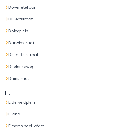
Dovenetellaan
Dullertstraat
Dolceplein
Darwinstraat
De la Reijstraat
Deelenseweg
Damstraat
E.
Elderveldplein
Eiland
Eimerssingel-West