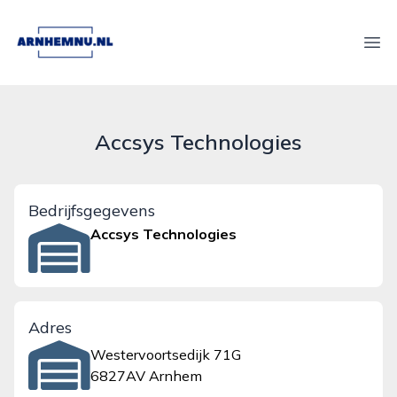
arnhemnu.nl
Ope
Accsys Technologies
Bedrijfsgegevens
Accsys Technologies
Adres
Westervoortsedijk 71G
6827AV Arnhem