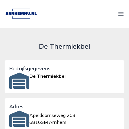
arnhemnu.nl
Ope
De Thermiekbel
Bedrijfsgegevens
De Thermiekbel
Adres
Apeldoornseweg 203
6816SM Arnhem