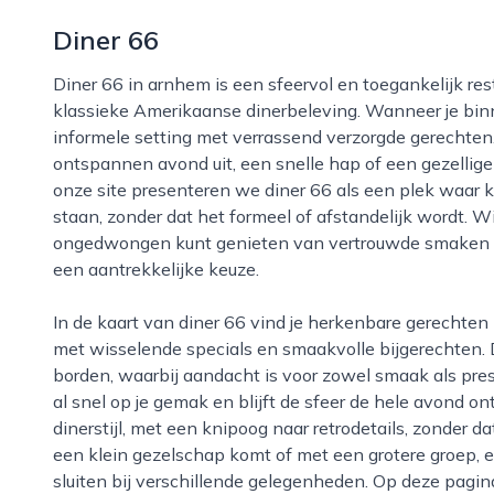
Diner 66
Diner 66 in arnhem is een sfeervol en toegankelijk restaurant dat helemaal in het teken staat van de
klassieke Amerikaanse dinerbeleving. Wanneer je binn
informele setting met verrassend verzorgde gerechten
ontspannen avond uit, een snelle hap of een gezellig
onze site presenteren we diner 66 als een plek waar kw
staan, zonder dat het formeel of afstandelijk wordt. W
ongedwongen kunt genieten van vertrouwde smaken met
een aantrekkelijke keuze.
In de kaart van diner 66 vind je herkenbare gerechten zoals burgers, ribs en grillgerechten, aangevuld
met wisselende specials en smaakvolle bijgerechten. D
borden, waarbij aandacht is voor zowel smaak als prese
al snel op je gemak en blijft de sfeer de hele avond ont
dinerstijl, met een knipoog naar retrodetails, zonder d
een klein gezelschap komt of met een grotere groep, er
sluiten bij verschillende gelegenheden. Op deze pagin