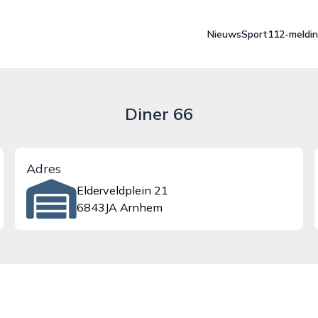
Nieuws
Sport
112-meldi
Diner 66
Adres
Elderveldplein 21
6843JA Arnhem