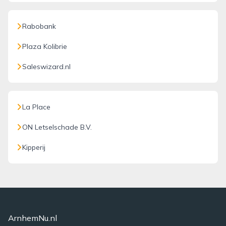
Rabobank
Plaza Kolibrie
Saleswizard.nl
La Place
ON Letselschade B.V.
Kipperij
ArnhemNu.nl