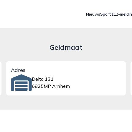
Nieuws
Sport
112-meldi
Geldmaat
Adres
Delta 131
6825MP Arnhem