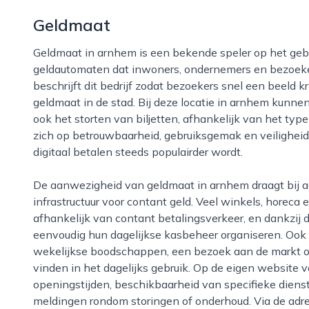
Geldmaat
Geldmaat in arnhem is een bekende speler op het gebied van contant geld, met een netwerk van
geldautomaten dat inwoners, ondernemers en bezoeker
beschrijft dit bedrijf zodat bezoekers snel een beeld k
geldmaat in de stad. Bij deze locatie in arnhem kunn
ook het storten van biljetten, afhankelijk van het type
zich op betrouwbaarheid, gebruiksgemak en veiligheid, 
digitaal betalen steeds populairder wordt.
De aanwezigheid van geldmaat in arnhem draagt bij aan een goed bereikbare en stabiele
infrastructuur voor contant geld. Veel winkels, horeca 
afhankelijk van contant betalingsverkeer, en dankzij
eenvoudig hun dagelijkse kasbeheer organiseren. Ook pa
wekelijkse boodschappen, een bezoek aan de markt of a
vinden in het dagelijks gebruik. Op de eigen website 
openingstijden, beschikbaarheid van specifieke diens
meldingen rondom storingen of onderhoud. Via de adr