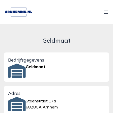
arnhemnu.nl
Ope
Geldmaat
Bedrijfsgegevens
Geldmaat
Adres
Steenstraat 17a
6828CA Arnhem