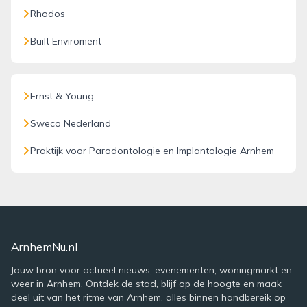
Rhodos
Built Enviroment
Ernst & Young
Sweco Nederland
Praktijk voor Parodontologie en Implantologie Arnhem
ArnhemNu.nl
Jouw bron voor actueel nieuws, evenementen, woningmarkt en
weer in Arnhem. Ontdek de stad, blijf op de hoogte en maak
deel uit van het ritme van Arnhem, alles binnen handbereik op