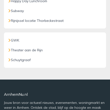
Happy Day Lunchroom
Subway
Rijnijssel locatie Thorbeckestraat
GWK
Theater aan de Rijn
Schuytgraaf
ArnhemNu.nl
Jouw bron voor actueel nieuws, evenementen, woningmarkt en
weer in Arnhem. Ontdek de stad, blijf op de hoogte en maak