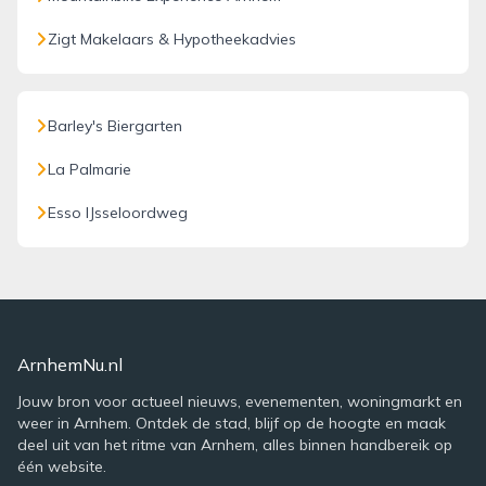
Zigt Makelaars & Hypotheekadvies
Barley's Biergarten
La Palmarie
Esso IJsseloordweg
ArnhemNu.nl
Jouw bron voor actueel nieuws, evenementen, woningmarkt en
weer in Arnhem. Ontdek de stad, blijf op de hoogte en maak
deel uit van het ritme van Arnhem, alles binnen handbereik op
één website.