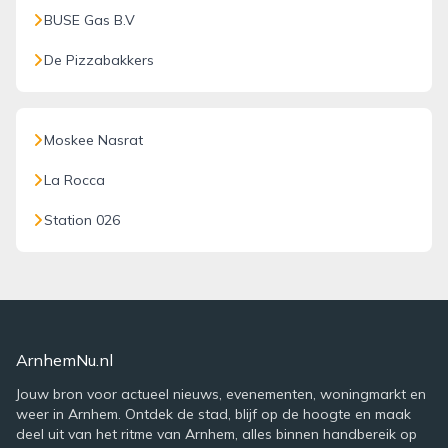
BUSE Gas B.V
De Pizzabakkers
Moskee Nasrat
La Rocca
Station 026
ArnhemNu.nl
Jouw bron voor actueel nieuws, evenementen, woningmarkt en
weer in Arnhem. Ontdek de stad, blijf op de hoogte en maak
deel uit van het ritme van Arnhem, alles binnen handbereik op