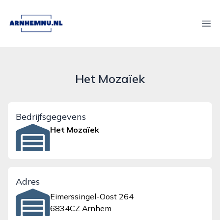
arnhemnu.nl
Ope
Het Mozaïek
Bedrijfsgegevens
Het Mozaïek
Adres
Eimerssingel-Oost 264
6834CZ Arnhem