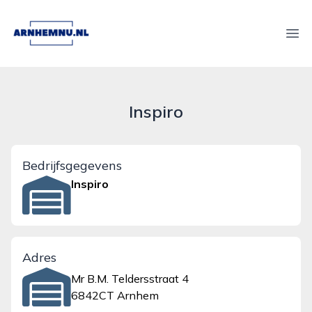
arnhemnu.nl
Ope
Inspiro
Bedrijfsgegevens
Inspiro
Adres
Mr B.M. Teldersstraat 4
6842CT Arnhem