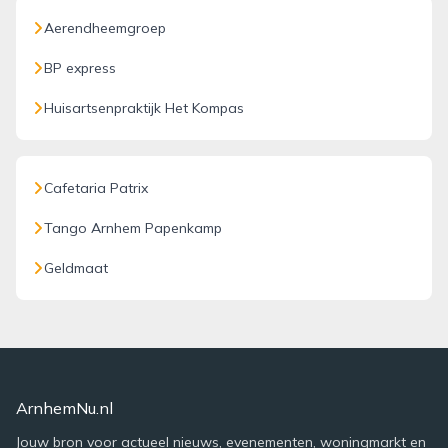
Aerendheemgroep
BP express
Huisartsenpraktijk Het Kompas
Cafetaria Patrix
Tango Arnhem Papenkamp
Geldmaat
ArnhemNu.nl
Jouw bron voor actueel nieuws, evenementen, woningmarkt en