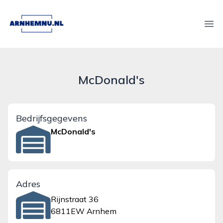
arnhemnu.nl
Ope
McDonald's
Bedrijfsgegevens
McDonald's
Adres
Rijnstraat 36
6811EW Arnhem