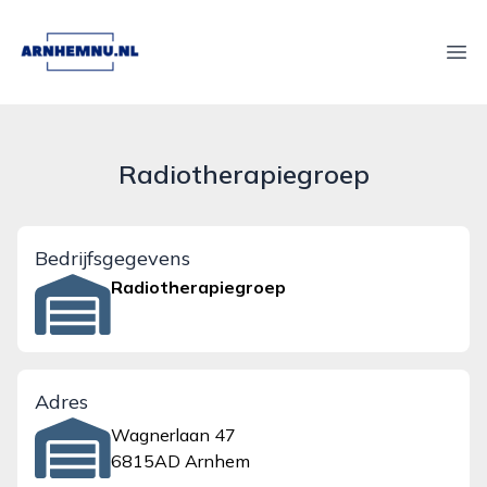
arnhemnu.nl
Ope
Radiotherapiegroep
Bedrijfsgegevens
Radiotherapiegroep
Adres
Wagnerlaan 47
6815AD Arnhem