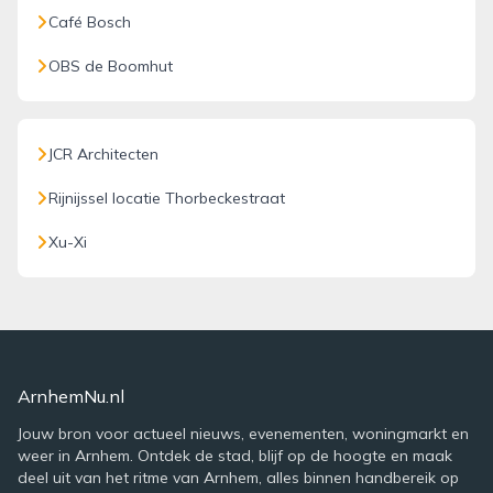
Café Bosch
OBS de Boomhut
JCR Architecten
Rijnijssel locatie Thorbeckestraat
Xu-Xi
ArnhemNu.nl
Jouw bron voor actueel nieuws, evenementen, woningmarkt en
weer in Arnhem. Ontdek de stad, blijf op de hoogte en maak
deel uit van het ritme van Arnhem, alles binnen handbereik op