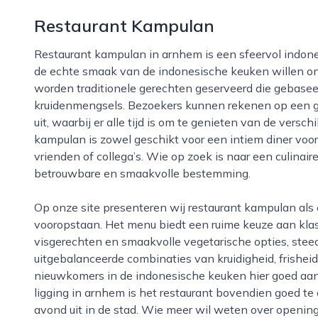
Restaurant Kampulan
Restaurant kampulan in arnhem is een sfeervol indonesisch restaurant dat zich richt op gasten die
de echte smaak van de indonesische keuken willen o
worden traditionele gerechten geserveerd die gebasee
kruidenmengsels. Bezoekers kunnen rekenen op een g
uit, waarbij er alle tijd is om te genieten van de vers
kampulan is zowel geschikt voor een intiem diner voor
vrienden of collega’s. Wie op zoek is naar een culinaire
betrouwbare en smaakvolle bestemming.
Op onze site presenteren wij restaurant kampulan als een adres waar kwaliteit en aandacht duidelijk
vooropstaan. Het menu biedt een ruime keuze aan klassi
visgerechten en smaakvolle vegetarische opties, stee
uitgebalanceerde combinaties van kruidigheid, frishe
nieuwkomers in de indonesische keuken hier goed aan
ligging in arnhem is het restaurant bovendien goed t
avond uit in de stad. Wie meer wil weten over openings