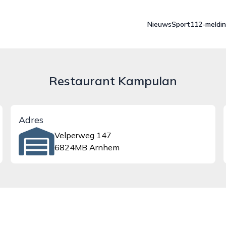
Nieuws
Sport
112-meldi
Restaurant Kampulan
Adres
Velperweg 147
6824MB Arnhem