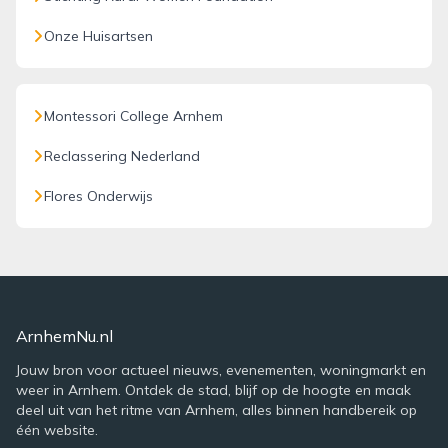
Onze Huisartsen
Montessori College Arnhem
Reclassering Nederland
Flores Onderwijs
ArnhemNu.nl
Jouw bron voor actueel nieuws, evenementen, woningmarkt en
weer in Arnhem. Ontdek de stad, blijf op de hoogte en maak
deel uit van het ritme van Arnhem, alles binnen handbereik op
één website.