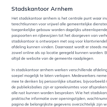
Stadskantoor Arnhem
Het stadskantoor arnhem is het centrale punt waar inwoners, ondernemers en bezoekers
terechtkunnen voor vrijwel alle gemeentelijke dienst
toegankelijke gebouw worden dagelijks uiteenlopend
paspoorten en rijbewijzen tot het doorgeven van verhu
stadskantoor is ontworpen met oog voor klantvriendelij
afdeling kunnen vinden. Daarnaast wordt er steeds me
zowel online als op locatie geregeld kunnen worden. 
altijd de website van de gemeente raadplegen.
In stadskantoor arnhem werken verschillende afdelingen nauw samen om de dienstverlening zo
soepel mogelijk te laten verlopen. Medewerkers nemen 
mee te denken bij persoonlijke situaties, bijvoorbeel
de publieksbalies zijn er spreekruimtes voor afsprak
alle rust kunnen worden besproken. Wie het stadskanto
praktische informatie over openingstijden, wachtnumm
pagina de belangrijkste gegevens overzichtelijk zijn 