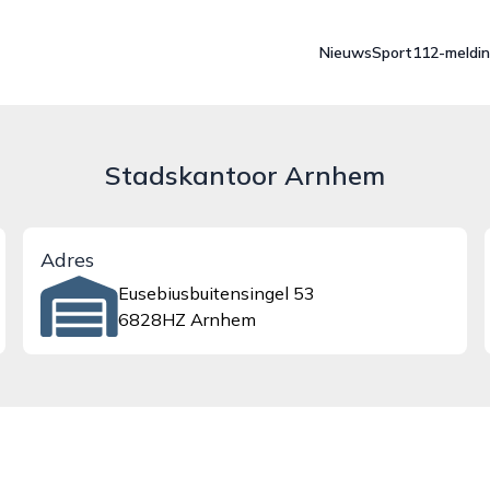
Nieuws
Sport
112-meldi
Stadskantoor Arnhem
Adres
Eusebiusbuitensingel 53
6828HZ Arnhem