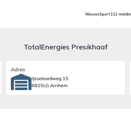
Nieuws
Sport
112-meldi
TotalEnergies Presikhaaf
Adres
IJsseloordweg 15
6825LG Arnhem