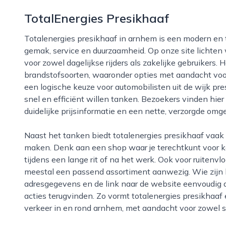
TotalEnergies Presikhaaf
Totalenergies presikhaaf in arnhem is een modern en toegankelijk tankstation dat zich richt op
gemak, service en duurzaamheid. Op onze site lichten w
voor zowel dagelijkse rijders als zakelijke gebruikers. 
brandstofsoorten, waaronder opties met aandacht voor
een logische keuze voor automobilisten uit de wijk p
snel en efficiënt willen tanken. Bezoekers vinden hier
duidelijke prijsinformatie en een nette, verzorgde omg
Naast het tanken biedt totalenergies presikhaaf vaak extra voorzieningen die de stop comfortabeler
maken. Denk aan een shop waar je terechtkunt voor k
tijdens een lange rit of na het werk. Ook voor ruitenvlo
meestal een passend assortiment aanwezig. Wie zijn 
adresgegevens en de link naar de website eenvoudig a
acties terugvinden. Zo vormt totalenergies presikhaaf 
verkeer in en rond arnhem, met aandacht voor zowel s