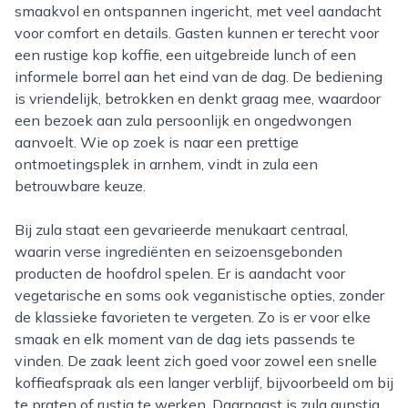
smaakvol en ontspannen ingericht, met veel aandacht
voor comfort en details. Gasten kunnen er terecht voor
een rustige kop koffie, een uitgebreide lunch of een
informele borrel aan het eind van de dag. De bediening
is vriendelijk, betrokken en denkt graag mee, waardoor
een bezoek aan zula persoonlijk en ongedwongen
aanvoelt. Wie op zoek is naar een prettige
ontmoetingsplek in arnhem, vindt in zula een
betrouwbare keuze.
Bij zula staat een gevarieerde menukaart centraal,
waarin verse ingrediënten en seizoensgebonden
producten de hoofdrol spelen. Er is aandacht voor
vegetarische en soms ook veganistische opties, zonder
de klassieke favorieten te vergeten. Zo is er voor elke
smaak en elk moment van de dag iets passends te
vinden. De zaak leent zich goed voor zowel een snelle
koffieafspraak als een langer verblijf, bijvoorbeeld om bij
te praten of rustig te werken. Daarnaast is zula gunstig