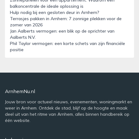
Zonnepanelen voor een appartement: Waarom een
balkoncentrale de ideale oplossing is
Hulp nodig bij een gesloten deur in Arnhem?
Terrasjes pakken in Arnhem: 7 zonnige plekken voor de
zomer van 2026
Jan Aalberts vermogen: een blik op de oprichter van
Aalberts N.V.
Phil Taylor vermogen: een korte schets van zijn financiële
positie
ArnhemNu.nl
Jouw bron voor actueel nieuws, evenementen, woningmarkt en
weer in Arnhem. Ontdek de stad, blijf op de hoogte en maak
deel uit van het ritme van Arnhem, alles binnen handbereik op
één website.