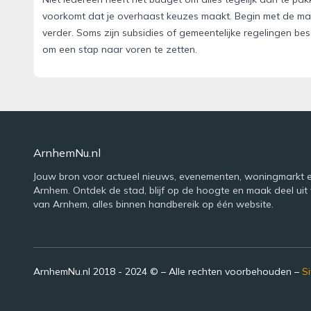
voorkomt dat je overhaast keuzes maakt. Begin met de ma
verder. Soms zijn subsidies of gemeentelijke regelingen be
om een stap naar voren te zetten.
ArnhemNu.nl
Jouw bron voor actueel nieuws, evenementen, woningmarkt e
Arnhem. Ontdek de stad, blijf op de hoogte en maak deel uit 
van Arnhem, alles binnen handbereik op één website.
ArnhemNu.nl 2018 - 2024 © – Alle rechten voorbehouden –
S