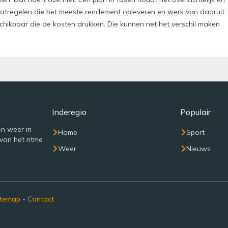
atregelen die het meeste rendement opleveren en werk van daaruit
schikbaar die de kosten drukken. Die kunnen net het verschil maken
Inderegio
Populair
n weer in
Home
Sport
van het ritme
Weer
Nieuws
itemap
-
Contact