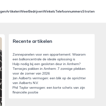
ngen
Artikelen
Weer
Bedrijven
Winkels
Telefoonnummers
Straten
Recente artikelen
Zonnepanelen voor een appartement: Waarom
een balkoncentrale de ideale oplossing is
Hulp nodig bij een gesloten deur in Arnhem?
Terrasjes pakken in Arnhem: 7 zonnige plekken
voor de zomer van 2026
Jan Aalberts vermogen: een blik op de oprichter
van Aalberts N.V.
Phil Taylor vermogen: een korte schets van zijn
financiële positie