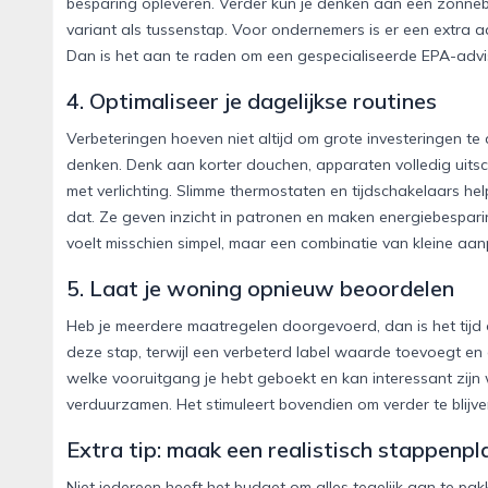
besparing opleveren. Verder kun je denken aan een zonneb
variant als tussenstap. Voor ondernemers is er een extra a
Dan is het aan te raden om een gespecialiseerde EPA-advi
4. Optimaliseer je dagelijkse routines
Verbeteringen hoeven niet altijd om grote investeringen t
denken. Denk aan korter douchen, apparaten volledig uits
met verlichting. Slimme thermostaten en tijdschakelaars he
dat. Ze geven inzicht in patronen en maken energiebesparin
voelt misschien simpel, maar een combinatie van kleine aan
5. Laat je woning opnieuw beoordelen
Heb je meerdere maatregelen doorgevoerd, dan is het tijd 
deze stap, terwijl een verbeterd label waarde toevoegt en
welke vooruitgang je hebt geboekt en kan interessant zijn w
verduurzamen. Het stimuleert bovendien om verder te blijven
Extra tip: maak een realistisch stappenpl
Niet iedereen heeft het budget om alles tegelijk aan te pakk