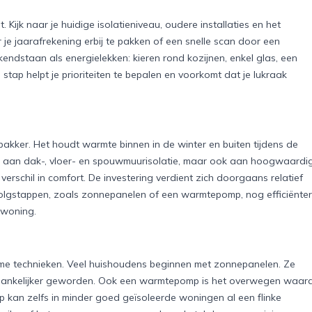
t
Kijk naar je huidige isolatieniveau, oudere installaties en het
r je jaarafrekening erbij te pakken of een snelle scan door een
kendstaan als energielekken: kieren rond kozijnen, enkel glas, een
stap helpt je prioriteiten te bepalen en voorkomt dat je lukraak
akker. Het houdt warmte binnen in de winter en buiten tijdens de
nk aan dak-, vloer- en spouwmuurisolatie, maar ook aan hoogwaardi
erschil in comfort. De investering verdient zich doorgaans relatief
rvolgstappen, zoals zonnepanelen of een warmtepomp, nog efficiënter
 woning.
zame technieken. Veel huishoudens beginnen met zonnepanelen. Ze
toegankelijker geworden. Ook een warmtepomp is het overwegen waard
 kan zelfs in minder goed geïsoleerde woningen al een flinke