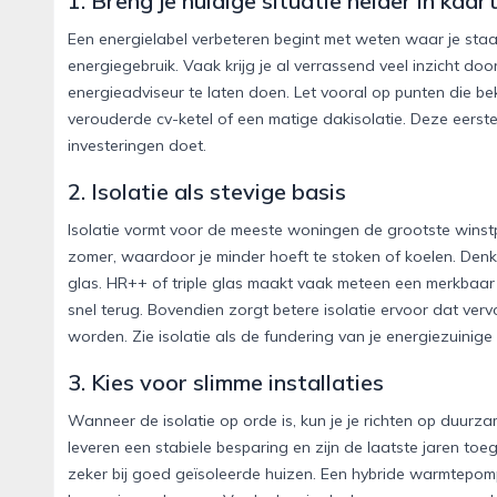
1. Breng je huidige situatie helder in kaar
Een energielabel verbeteren begint met weten waar je staat. 
energiegebruik. Vaak krijg je al verrassend veel inzicht doo
energieadviseur te laten doen. Let vooral op punten die be
verouderde cv-ketel of een matige dakisolatie. Deze eerste 
investeringen doet.
2. Isolatie als stevige basis
Isolatie vormt voor de meeste woningen de grootste winstp
zomer, waardoor je minder hoeft te stoken of koelen. De
glas. HR++ of triple glas maakt vaak meteen een merkbaar v
snel terug. Bovendien zorgt betere isolatie ervoor dat ve
worden. Zie isolatie als de fundering van je energiezuinige
3. Kies voor slimme installaties
Wanneer de isolatie op orde is, kun je je richten op duur
leveren een stabiele besparing en zijn de laatste jaren 
zeker bij goed geïsoleerde huizen. Een hybride warmtepomp