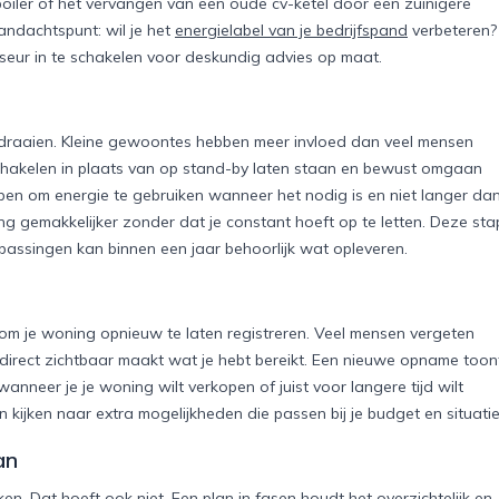
oiler of het vervangen van een oude cv-ketel door een zuinigere
andachtspunt: wil je het
energielabel van je bedrijfspand
verbeteren?
seur in te schakelen voor deskundig advies op maat.
e draaien. Kleine gewoontes hebben meer invloed dan veel mensen
chakelen in plaats van op stand-by laten staan en bewust omgaan
lpen om energie te gebruiken wanneer het nodig is en niet langer da
g gemakkelijker zonder dat je constant hoeft op te letten. Deze sta
passingen kan binnen een jaar behoorlijk wat opleveren.
om je woning opnieuw te laten registreren. Veel mensen vergeten
 direct zichtbaar maakt wat je hebt bereikt. Een nieuwe opname toon
anneer je je woning wilt verkopen of juist voor langere tijd wilt
 kijken naar extra mogelijkheden die passen bij je budget en situatie
an
en. Dat hoeft ook niet. Een plan in fasen houdt het overzichtelijk en