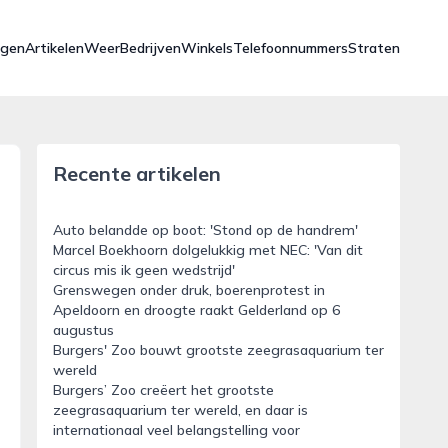
ngen
Artikelen
Weer
Bedrijven
Winkels
Telefoonnummers
Straten
Recente artikelen
Auto belandde op boot: 'Stond op de handrem'
Marcel Boekhoorn dolgelukkig met NEC: 'Van dit
circus mis ik geen wedstrijd'
Grenswegen onder druk, boerenprotest in
Apeldoorn en droogte raakt Gelderland op 6
augustus
Burgers' Zoo bouwt grootste zeegrasaquarium ter
wereld
Burgers’ Zoo creëert het grootste
zeegrasaquarium ter wereld, en daar is
internationaal veel belangstelling voor