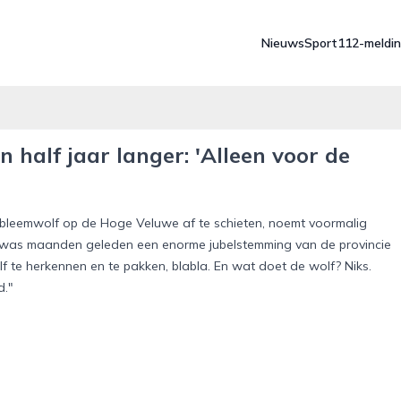
Nieuws
Sport
112-meldi
half jaar langer: 'Alleen voor de
obleemwolf op de Hoge Veluwe af te schieten, noemt voormalig
Er was maanden geleden een enorme jubelstemming van de provincie
f te herkennen en te pakken, blabla. En wat doet de wolf? Niks.
d."