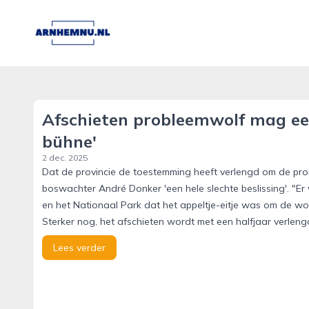
arnhemnu.nl
Afschieten probleemwolf mag een 
bühne'
2 dec. 2025
Dat de provincie de toestemming heeft verlengd om de pr
boswachter André Donker 'een hele slechte beslissing'. "
en het Nationaal Park dat het appeltje-eitje was om de wol
Sterker nog, het afschieten wordt met een halfjaar verleng
Lees verder