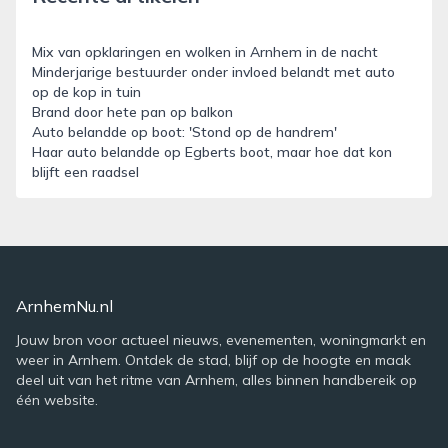
Mix van opklaringen en wolken in Arnhem in de nacht
Minderjarige bestuurder onder invloed belandt met auto
op de kop in tuin
Brand door hete pan op balkon
Auto belandde op boot: 'Stond op de handrem'
Haar auto belandde op Egberts boot, maar hoe dat kon
blijft een raadsel
ArnhemNu.nl
Jouw bron voor actueel nieuws, evenementen, woningmarkt en
weer in Arnhem. Ontdek de stad, blijf op de hoogte en maak
deel uit van het ritme van Arnhem, alles binnen handbereik op
één website.