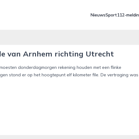
Nieuws
Sport
112-meldi
ile van Arnhem richting Utrecht
, moesten donderdagmorgen rekening houden met een flinke
n stond er op het hoogtepunt elf kilometer file. De vertraging was