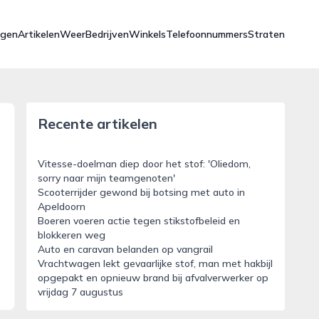
ngen
Artikelen
Weer
Bedrijven
Winkels
Telefoonnummers
Straten
Recente artikelen
Vitesse-doelman diep door het stof: 'Oliedom,
sorry naar mijn teamgenoten'
Scooterrijder gewond bij botsing met auto in
Apeldoorn
Boeren voeren actie tegen stikstofbeleid en
blokkeren weg
Auto en caravan belanden op vangrail
Vrachtwagen lekt gevaarlijke stof, man met hakbijl
opgepakt en opnieuw brand bij afvalverwerker op
vrijdag 7 augustus