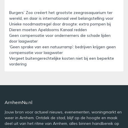
Burgers’ Zoo creëert het grootste zeegrasaquarium ter
wereld, en daar is internationaal veel belangstelling voor
Unieke noodmaatregel door droogte: extra pompen bij
Dieren moeten Apeldoorns Kanaal redden
Geen compensatie voor ondernemers die schade lijden
door laagwater
‘Geen sprake van een natuurramp’: bedrijven krijgen geen
compensatie voor laagwater
Vergeet buitengerechtelijke kosten niet bij een beperkte
vordering
ArnhemNu.nl
Jouw bron voor actueel nieuws, evenementen, woningmarkt en
weer in Arnhem. Ontdek de stad, blijf op de hoogte en maak
deel uit van het ritme van Arnhem, alles binnen handbereik op