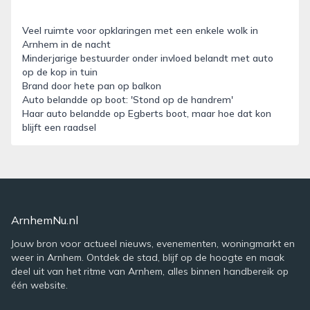
Veel ruimte voor opklaringen met een enkele wolk in
Arnhem in de nacht
Minderjarige bestuurder onder invloed belandt met auto
op de kop in tuin
Brand door hete pan op balkon
Auto belandde op boot: 'Stond op de handrem'
Haar auto belandde op Egberts boot, maar hoe dat kon
blijft een raadsel
ArnhemNu.nl
Jouw bron voor actueel nieuws, evenementen, woningmarkt en
weer in Arnhem. Ontdek de stad, blijf op de hoogte en maak
deel uit van het ritme van Arnhem, alles binnen handbereik op
één website.