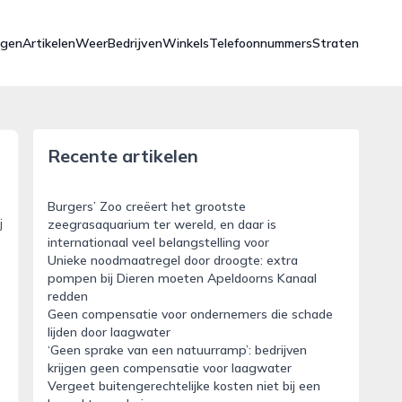
ngen
Artikelen
Weer
Bedrijven
Winkels
Telefoonnummers
Straten
Recente artikelen
Burgers’ Zoo creëert het grootste
j
zeegrasaquarium ter wereld, en daar is
internationaal veel belangstelling voor
Unieke noodmaatregel door droogte: extra
pompen bij Dieren moeten Apeldoorns Kanaal
redden
Geen compensatie voor ondernemers die schade
lijden door laagwater
‘Geen sprake van een natuurramp’: bedrijven
krijgen geen compensatie voor laagwater
Vergeet buitengerechtelijke kosten niet bij een