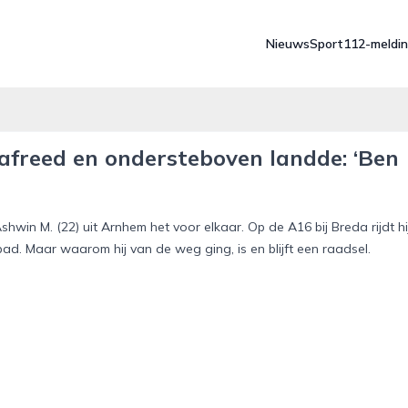
Nieuws
Sport
112-meldi
afreed en ondersteboven landde: ‘Ben
shwin M. (22) uit Arnhem het voor elkaar. Op de A16 bij Breda rijdt hi
pad. Maar waarom hij van de weg ging, is en blijft een raadsel.