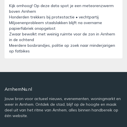
Kijk omhoog! Op deze data spot je een meteorenzwerm
boven Arnhem
Honderden trekkers bij protestactie • vechtpartij
Miljoenenprobleem staalslakken blijft na overname
papierfabriek onopgelost
Zwaar bewolkt met weinig ruimte voor de zon in Arnhem
in de ochtend
Meerdere bosbrandjes, politie op zoek naar minderjarigen
op fatbikes
ArnhemNu.nl
Jouw bron voor actueel nieuws, evenementen, woningmarkt en
weer in Arnhem. Ontdek de stad, blijf op de hoogte en maak
deel uit van het ritme van Arnhem, alles binnen handbereik op
één website.