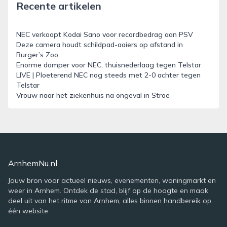
Recente artikelen
NEC verkoopt Kodai Sano voor recordbedrag aan PSV
Deze camera houdt schildpad-aaiers op afstand in
Burger’s Zoo
Enorme domper voor NEC, thuisnederlaag tegen Telstar
LIVE | Ploeterend NEC nog steeds met 2-0 achter tegen
Telstar
Vrouw naar het ziekenhuis na ongeval in Stroe
ArnhemNu.nl
Jouw bron voor actueel nieuws, evenementen, woningmarkt en
weer in Arnhem. Ontdek de stad, blijf op de hoogte en maak
deel uit van het ritme van Arnhem, alles binnen handbereik op
één website.