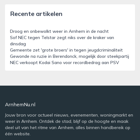
Recente artikelen
Droog en onbewolkt weer in Arnhem in de nacht
Sof NEC tegen Telstar zegt niks over de kraker van
dinsdag
Gemeente zet 'grote broers' in tegen jeugdcriminaliteit
Gewonde na ruzie in Berendonck, mogelijk door steekpartij
NEC verkoopt Kodai Sano voor recordbedrag aan PSV
ArnhemNu.nl
Jouw bron voor actueel nieuws, evenementen, woningmarkt en
weer in Arnhem. Ontdek de stad, blijf op de hoogte en maak
deel uit van het ritme van Arnhem, alles binnen handbereik op
één website.