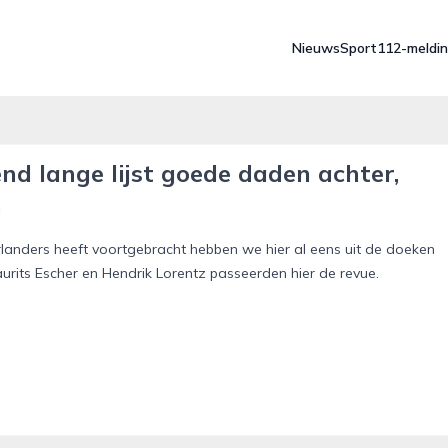
Nieuws
Sport
112-meldi
d lange lijst goede daden achter,
n
landers heeft voortgebracht hebben we hier al eens uit de doeken
urits Escher en Hendrik Lorentz passeerden hier de revue.