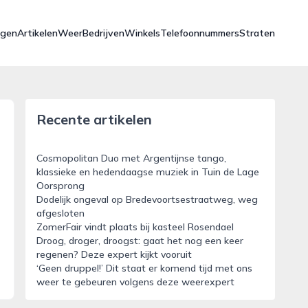
ngen
Artikelen
Weer
Bedrijven
Winkels
Telefoonnummers
Straten
Recente artikelen
Cosmopolitan Duo met Argentijnse tango,
klassieke en hedendaagse muziek in Tuin de Lage
Oorsprong
Dodelijk ongeval op Bredevoortsestraatweg, weg
afgesloten
ZomerFair vindt plaats bij kasteel Rosendael
Droog, droger, droogst: gaat het nog een keer
regenen? Deze expert kijkt vooruit
‘Geen druppel!’ Dit staat er komend tijd met ons
weer te gebeuren volgens deze weerexpert