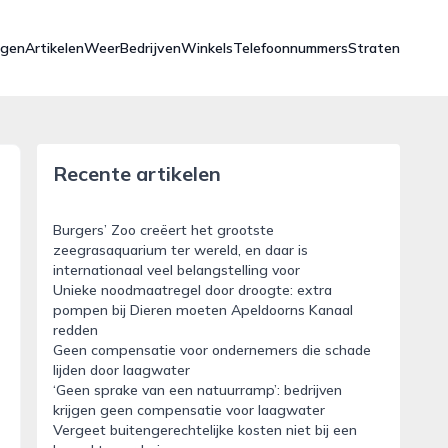
ngen
Artikelen
Weer
Bedrijven
Winkels
Telefoonnummers
Straten
Recente artikelen
Burgers’ Zoo creëert het grootste
zeegrasaquarium ter wereld, en daar is
internationaal veel belangstelling voor
Unieke noodmaatregel door droogte: extra
pompen bij Dieren moeten Apeldoorns Kanaal
redden
Geen compensatie voor ondernemers die schade
lijden door laagwater
‘Geen sprake van een natuurramp’: bedrijven
krijgen geen compensatie voor laagwater
Vergeet buitengerechtelijke kosten niet bij een