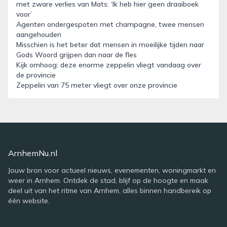
met zware verlies van Mats: ‘Ik heb hier geen draaiboek
voor’
Agenten ondergespoten met champagne, twee mensen
aangehouden
Misschien is het beter dat mensen in moeilijke tijden naar
Gods Woord grijpen dan naar de fles
Kijk omhoog: deze enorme zeppelin vliegt vandaag over
de provincie
Zeppelin van 75 meter vliegt over onze provincie
ArnhemNu.nl
Jouw bron voor actueel nieuws, evenementen, woningmarkt en
weer in Arnhem. Ontdek de stad, blijf op de hoogte en maak
deel uit van het ritme van Arnhem, alles binnen handbereik op
één website.