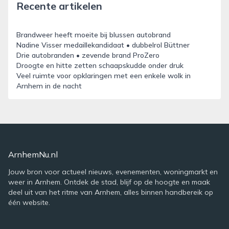
Recente artikelen
Brandweer heeft moeite bij blussen autobrand
Nadine Visser medaillekandidaat • dubbelrol Büttner
Drie autobranden • zevende brand ProZero
Droogte en hitte zetten schaapskudde onder druk
Veel ruimte voor opklaringen met een enkele wolk in
Arnhem in de nacht
ArnhemNu.nl
Jouw bron voor actueel nieuws, evenementen, woningmarkt en
weer in Arnhem. Ontdek de stad, blijf op de hoogte en maak
deel uit van het ritme van Arnhem, alles binnen handbereik op
één website.