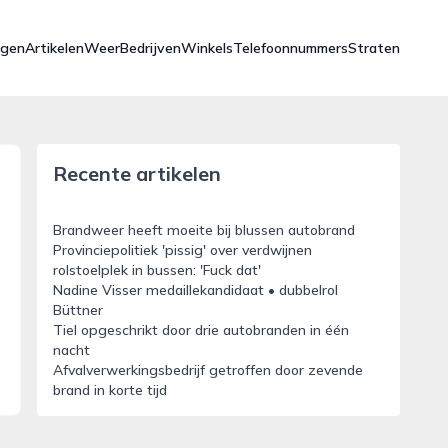
ngen
Artikelen
Weer
Bedrijven
Winkels
Telefoonnummers
Straten
Recente artikelen
Brandweer heeft moeite bij blussen autobrand
Provinciepolitiek 'pissig' over verdwijnen
rolstoelplek in bussen: 'Fuck dat'
Nadine Visser medaillekandidaat • dubbelrol
Büttner
Tiel opgeschrikt door drie autobranden in één
nacht
Afvalverwerkingsbedrijf getroffen door zevende
brand in korte tijd