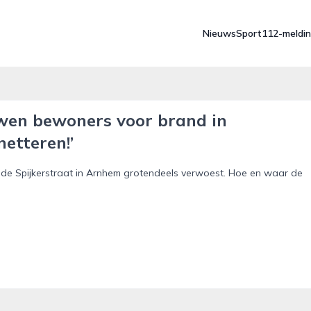
Nieuws
Sport
112-meldi
wen bewoners voor brand in
netteren!’
e Spijkerstraat in Arnhem grotendeels verwoest. Hoe en waar de