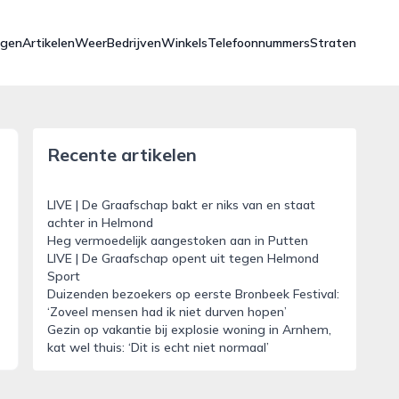
ngen
Artikelen
Weer
Bedrijven
Winkels
Telefoonnummers
Straten
Recente artikelen
LIVE | De Graafschap bakt er niks van en staat
achter in Helmond
Heg vermoedelijk aangestoken aan in Putten
LIVE | De Graafschap opent uit tegen Helmond
Sport
Duizenden bezoekers op eerste Bronbeek Festival:
‘Zoveel mensen had ik niet durven hopen’
Gezin op vakantie bij explosie woning in Arnhem,
kat wel thuis: ‘Dit is echt niet normaal’