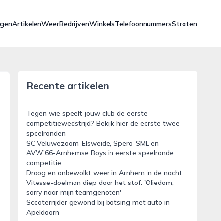
ngen
Artikelen
Weer
Bedrijven
Winkels
Telefoonnummers
Straten
Recente artikelen
Tegen wie speelt jouw club de eerste
competitiewedstrijd? Bekijk hier de eerste twee
speelronden
SC Veluwezoom-Elsweide, Spero-SML en
AVW’66-Arnhemse Boys in eerste speelronde
competitie
Droog en onbewolkt weer in Arnhem in de nacht
Vitesse-doelman diep door het stof: 'Oliedom,
sorry naar mijn teamgenoten'
Scooterrijder gewond bij botsing met auto in
Apeldoorn