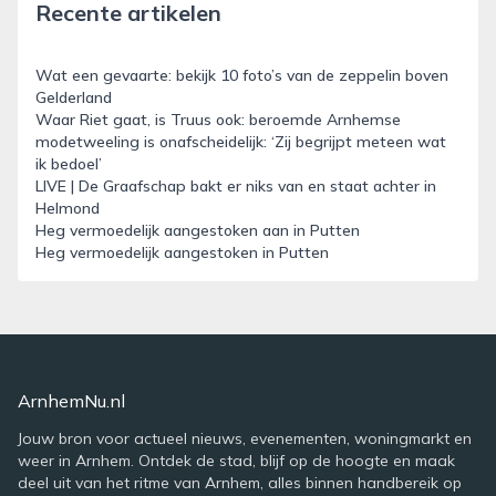
Recente artikelen
Wat een gevaarte: bekijk 10 foto’s van de zeppelin boven
Gelderland
Waar Riet gaat, is Truus ook: beroemde Arnhemse
modetweeling is onafscheidelijk: ‘Zij begrijpt meteen wat
ik bedoel’
LIVE | De Graafschap bakt er niks van en staat achter in
Helmond
Heg vermoedelijk aangestoken aan in Putten
Heg vermoedelijk aangestoken in Putten
ArnhemNu.nl
Jouw bron voor actueel nieuws, evenementen, woningmarkt en
weer in Arnhem. Ontdek de stad, blijf op de hoogte en maak
deel uit van het ritme van Arnhem, alles binnen handbereik op