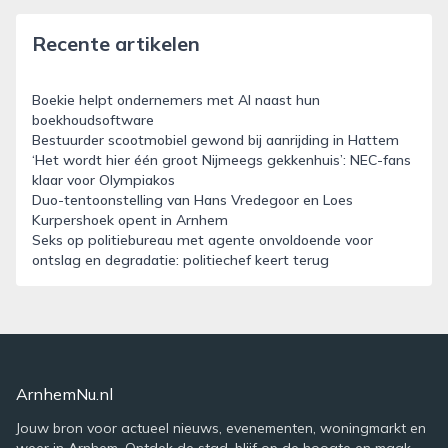
Recente artikelen
Boekie helpt ondernemers met AI naast hun
boekhoudsoftware
Bestuurder scootmobiel gewond bij aanrijding in Hattem
‘Het wordt hier één groot Nijmeegs gekkenhuis’: NEC-fans
klaar voor Olympiakos
Duo-tentoonstelling van Hans Vredegoor en Loes
Kurpershoek opent in Arnhem
Seks op politiebureau met agente onvoldoende voor
ontslag en degradatie: politiechef keert terug
ArnhemNu.nl
Jouw bron voor actueel nieuws, evenementen, woningmarkt en