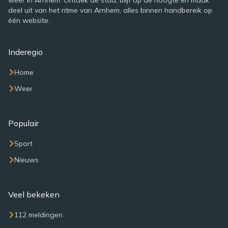
weer in Arnhem. Ontdek de stad, blijf op de hoogte en maak
deel uit van het ritme van Arnhem, alles binnen handbereik op
één website.
Inderegio
Home
Weer
Populair
Sport
Nieuws
Veel bekeken
112 meldingen