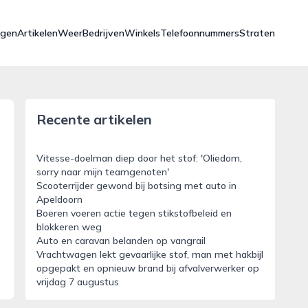
ngen
Artikelen
Weer
Bedrijven
Winkels
Telefoonnummers
Straten
Recente artikelen
Vitesse-doelman diep door het stof: 'Oliedom,
sorry naar mijn teamgenoten'
Scooterrijder gewond bij botsing met auto in
Apeldoorn
Boeren voeren actie tegen stikstofbeleid en
blokkeren weg
Auto en caravan belanden op vangrail
Vrachtwagen lekt gevaarlijke stof, man met hakbijl
opgepakt en opnieuw brand bij afvalverwerker op
vrijdag 7 augustus