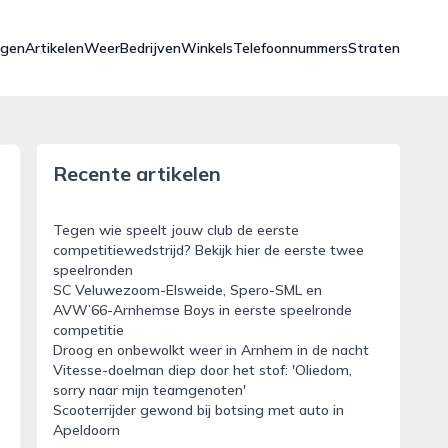
ngen
Artikelen
Weer
Bedrijven
Winkels
Telefoonnummers
Straten
Recente artikelen
Tegen wie speelt jouw club de eerste
competitiewedstrijd? Bekijk hier de eerste twee
speelronden
SC Veluwezoom-Elsweide, Spero-SML en
AVW’66-Arnhemse Boys in eerste speelronde
competitie
Droog en onbewolkt weer in Arnhem in de nacht
Vitesse-doelman diep door het stof: 'Oliedom,
sorry naar mijn teamgenoten'
Scooterrijder gewond bij botsing met auto in
Apeldoorn