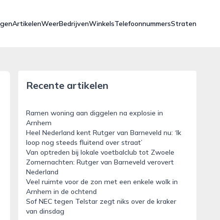
ngen
Artikelen
Weer
Bedrijven
Winkels
Telefoonnummers
Straten
Recente artikelen
Ramen woning aan diggelen na explosie in
Arnhem
Heel Nederland kent Rutger van Barneveld nu: ‘Ik
loop nog steeds fluitend over straat’
Van optreden bij lokale voetbalclub tot Zwoele
Zomernachten: Rutger van Barneveld verovert
Nederland
Veel ruimte voor de zon met een enkele wolk in
Arnhem in de ochtend
Sof NEC tegen Telstar zegt niks over de kraker
van dinsdag