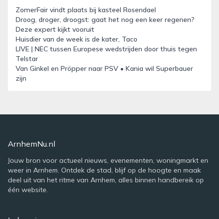
ZomerFair vindt plaats bij kasteel Rosendael
Droog, droger, droogst: gaat het nog een keer regenen?
Deze expert kijkt vooruit
Huisdier van de week is de kater, Taco
LIVE | NEC tussen Europese wedstrijden door thuis tegen
Telstar
Van Ginkel en Pröpper naar PSV • Kania wil Superbauer
zijn
ArnhemNu.nl
Jouw bron voor actueel nieuws, evenementen, woningmarkt en
weer in Arnhem. Ontdek de stad, blijf op de hoogte en maak
deel uit van het ritme van Arnhem, alles binnen handbereik op
één website.