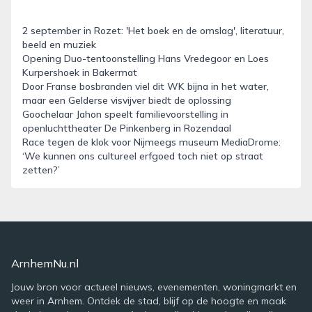
2 september in Rozet: 'Het boek en de omslag', literatuur,
beeld en muziek
Opening Duo-tentoonstelling Hans Vredegoor en Loes
Kurpershoek in Bakermat
Door Franse bosbranden viel dit WK bijna in het water,
maar een Gelderse visvijver biedt de oplossing
Goochelaar Jahon speelt familievoorstelling in
openluchttheater De Pinkenberg in Rozendaal
Race tegen de klok voor Nijmeegs museum MediaDrome:
‘We kunnen ons cultureel erfgoed toch niet op straat
zetten?’
ArnhemNu.nl
Jouw bron voor actueel nieuws, evenementen, woningmarkt en
weer in Arnhem. Ontdek de stad, blijf op de hoogte en maak