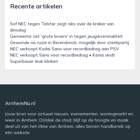
Recente artikelen
Sof NEC tegen Telstar zegt niks over de kraker van
dinsdag
Gemeente zet 'grote broers' in tegen jeugdcriminaliteit
Gewonde na ruzie in Berendonck, mogelijk door steekpartij
NEC verkoopt Kodai Sano voor recordbedrag aan PSV
NEC verkoopt Sano voor recordbedrag • Kania vindt
Superbauer leuk klinken
ArnhemNu.nl
Jouw bron voor actueel nieuws, evenementen, woningmarkt en
weer in Arnhem. Ontdek de stad, blijf op de hoogte en maak
deel uit van het ritme van Arnhem, alles binnen handbereik op
één website.