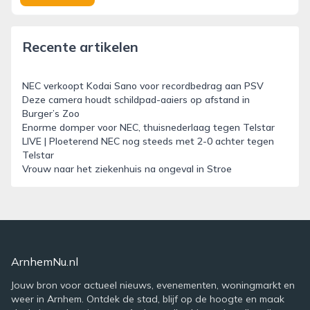
Recente artikelen
NEC verkoopt Kodai Sano voor recordbedrag aan PSV
Deze camera houdt schildpad-aaiers op afstand in
Burger’s Zoo
Enorme domper voor NEC, thuisnederlaag tegen Telstar
LIVE | Ploeterend NEC nog steeds met 2-0 achter tegen
Telstar
Vrouw naar het ziekenhuis na ongeval in Stroe
ArnhemNu.nl
Jouw bron voor actueel nieuws, evenementen, woningmarkt en
weer in Arnhem. Ontdek de stad, blijf op de hoogte en maak