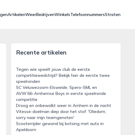
ngen
Artikelen
Weer
Bedrijven
Winkels
Telefoonnummers
Straten
Recente artikelen
Tegen wie speelt jouw club de eerste
competitiewedstrijd? Bekijk hier de eerste twee
speelronden
SC Veluwezoom-Elsweide, Spero-SML en
AVW’66-Arnhemse Boys in eerste speelronde
competitie
Droog en onbewolkt weer in Arnhem in de nacht
Vitesse-doelman diep door het stof: 'Oliedom,
sorry naar mijn teamgenoten'
Scooterrijder gewond bij botsing met auto in
Apeldoorn