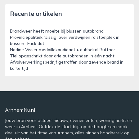
Recente artikelen
Brandweer heeft moeite bij blussen autobrand
Provinciepolitiek 'pissig' over verdwijnen rolstoelplek in
bussen: 'Fuck dat'
Nadine Visser medaillekandidaat • dubbelrol Büttner
Tiel opgeschrikt door drie autobranden in één nacht
Afvalverwerkingsbedrijf getroffen door zevende brand in
korte tijd
ArnhemNu.nl
Jouw bron voor actueel nieuws, evenementen, woningmarkt en
weer in Arnhem. Ontdek de stad, blijf op de hoogte en maak
deel uit van het ritme van Arnhem, alles binnen handbereik op