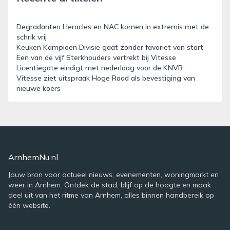
Degradanten Heracles en NAC komen in extremis met de
schrik vrij
Keuken Kampioen Divisie gaat zonder favoriet van start
Een van de vijf Sterkhouders vertrekt bij Vitesse
Licentiegate eindigt met nederlaag voor de KNVB
Vitesse ziet uitspraak Hoge Raad als bevestiging van
nieuwe koers
ArnhemNu.nl
Jouw bron voor actueel nieuws, evenementen, woningmarkt en
weer in Arnhem. Ontdek de stad, blijf op de hoogte en maak
deel uit van het ritme van Arnhem, alles binnen handbereik op
één website.